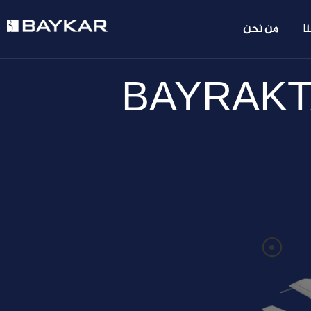
ا
من نحن